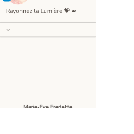
Administrateur
Rayonnez la Lumière 💝
Marie-Eve Fredette
1670, 7e rang
Wickham, Québec
J0C 1S0