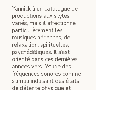
Yannick à un catalogue de
productions aux styles
variés, mais il affectionne
particulièrement les
musiques aériennes, de
relaxation, spirituelles,
psychédéliques. Il s’est
orienté dans ces dernières
années vers l’étude des
fréquences sonores comme
stimuli induisant des états
de détente physique et
psychique(Neuro musique ).
Ce titre est à la fréquences
naturelle au diapason du La
à 432 Hz.