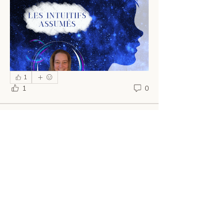
1
1
0
Rayonnez la Lumière 💝
7 octobre 2024
·
a mis à jour la
description du groupe.
Bienvenue dans cette communauté ! Ce 
groupe se veut un endroit où il est possible 
de partager concernant vos dons, vos 
talents, votre intuition, votre divinité. Tant 
que cela demeure dans de hautes 
fréquences.